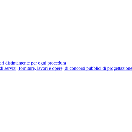
tori distintamente per ogni procedura
 di servizi, forniture, lavori e opere, di concorsi pubblici di progettazion