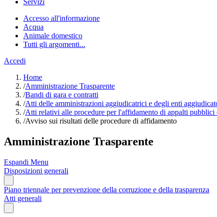
Servizi
Accesso all'informazione
Acqua
Animale domestico
Tutti gli argomenti...
Accedi
Home
/
Amministrazione Trasparente
/
Bandi di gara e contratti
/
Atti delle amministrazioni aggiudicatrici e degli enti aggiudica
/
Atti relativi alle procedure per l'affidamento di appalti pubblici
/
Avviso sui risultati delle procedure di affidamento
Amministrazione Trasparente
Espandi Menu
Disposizioni generali
Piano triennale per prevenzione della corruzione e della trasparenza
Atti generali