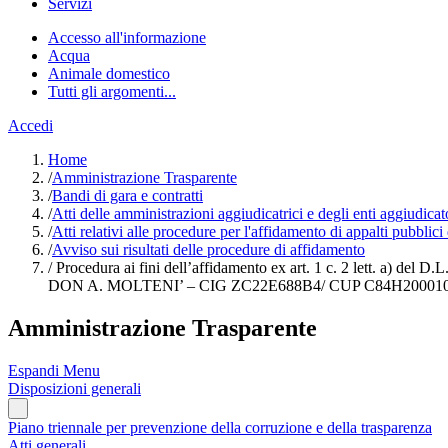
Servizi
Accesso all'informazione
Acqua
Animale domestico
Tutti gli argomenti...
Accedi
Home
/
Amministrazione Trasparente
/
Bandi di gara e contratti
/
Atti delle amministrazioni aggiudicatrici e degli enti aggiudica
/
Atti relativi alle procedure per l'affidamento di appalti pubblici
/
Avviso sui risultati delle procedure di affidamento
/
Procedura ai fini dell’affidamento ex art. 1 c. 2 le
DON A. MOLTENI’ – CIG ZC22E688B4/ CUP C84H20001
Amministrazione Trasparente
Espandi Menu
Disposizioni generali
Piano triennale per prevenzione della corruzione e della trasparenza
Atti generali