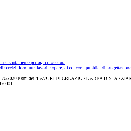
tori distintamente per ogni procedura
 di servizi, forniture, lavori e opere, di concorsi pubblici di progettazion
tt. a) del D.L. 76/2020 e smi dei ‘LAVORI DI CREAZIONE AREA
050001