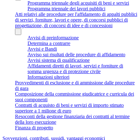
Programma triennale degli acquisiti di beni e servizi
Programma triennale dei lavori pubblici
Atti relativi alle procedure per l'affidamento di appalti pubblici
di servizi, forniture, lavori e opere, di concorsi pubblici di
progettazione, di concorsi di idee e di concessioni
Avvisi di preinformazione
Determina a contrarre
Avvisi e Bandi
Avviso sui risultati delle procedure di affidamento
Avvisi sistema di qualificazione
Affidamenti diretti di lavori, servizi e forniture di
somma urgenza e di protezione civile
Informazioni ulteriori
Provvedimenti di esclusione e di ammissione dalle procedure
di gara
Composizione della commissione giudicatrice e curricula dei
suoi componenti
Contratti di acquisto di beni e servizi di importo stimato
superiore a 1 milione di euro
Resoconti della gestione finanziaria dei contratti al termine
della loro esecuzione
Finanza di progetto
Sovvenzioni, contributi, sussidi, vantaggi economici