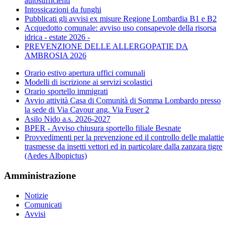
autosufficienti
Intossicazioni da funghi
Pubblicati gli avvisi ex misure Regione Lombardia B1 e B2
Acquedotto comunale: avviso uso consapevole della risorsa
idrica - estate 2026 -
PREVENZIONE DELLE ALLERGOPATIE DA
AMBROSIA 2026
Orario estivo apertura uffici comunali
Modelli di iscrizione ai servizi scolastici
Orario sportello immigrati
Avvio attività Casa di Comunità di Somma Lombardo presso
la sede di Via Cavour ang. Via Fuser 2
Asilo Nido a.s. 2026-2027
BPER - Avviso chiusura sportello filiale Besnate
Provvedimenti per la prevenzione ed il controllo delle malattie
trasmesse da insetti vettori ed in particolare dalla zanzara tigre
(Aedes Albopictus)
Amministrazione
Notizie
Comunicati
Avvisi