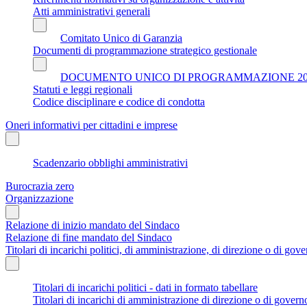
Atti amministrativi generali
Comitato Unico di Garanzia
Documenti di programmazione strategico gestionale
DOCUMENTO UNICO DI PROGRAMMAZIONE 202
Statuti e leggi regionali
Codice disciplinare e codice di condotta
Oneri informativi per cittadini e imprese
Scadenzario obblighi amministrativi
Burocrazia zero
Organizzazione
Relazione di inizio mandato del Sindaco
Relazione di fine mandato del Sindaco
Titolari di incarichi politici, di amministrazione, di direzione o di gov
Titolari di incarichi politici - dati in formato tabellare
Titolari di incarichi di amministrazione di direzione o di govern