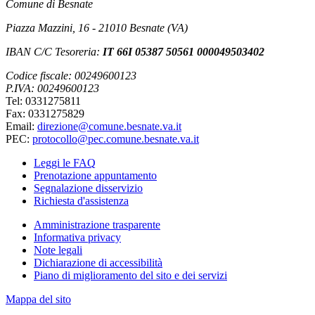
Comune di Besnate
Piazza Mazzini, 16 - 21010 Besnate (VA)
IBAN C/C Tesoreria:
IT 66I 05387 50561 000049503402
Codice fiscale: 00249600123
P.IVA: 00249600123
Tel: 0331275811
Fax: 0331275829
Email:
direzione@comune.besnate.va.it
PEC:
protocollo@pec.comune.besnate.va.it
Leggi le FAQ
Prenotazione appuntamento
Segnalazione disservizio
Richiesta d'assistenza
Amministrazione trasparente
Informativa privacy
Note legali
Dichiarazione di accessibilità
Piano di miglioramento del sito e dei servizi
Mappa del sito