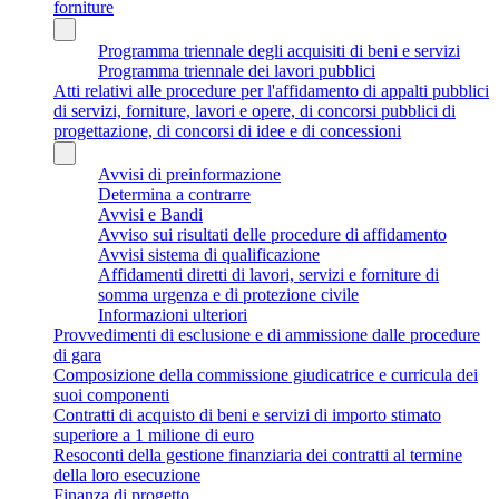
forniture
Programma triennale degli acquisiti di beni e servizi
Programma triennale dei lavori pubblici
Atti relativi alle procedure per l'affidamento di appalti pubblici
di servizi, forniture, lavori e opere, di concorsi pubblici di
progettazione, di concorsi di idee e di concessioni
Avvisi di preinformazione
Determina a contrarre
Avvisi e Bandi
Avviso sui risultati delle procedure di affidamento
Avvisi sistema di qualificazione
Affidamenti diretti di lavori, servizi e forniture di
somma urgenza e di protezione civile
Informazioni ulteriori
Provvedimenti di esclusione e di ammissione dalle procedure
di gara
Composizione della commissione giudicatrice e curricula dei
suoi componenti
Contratti di acquisto di beni e servizi di importo stimato
superiore a 1 milione di euro
Resoconti della gestione finanziaria dei contratti al termine
della loro esecuzione
Finanza di progetto