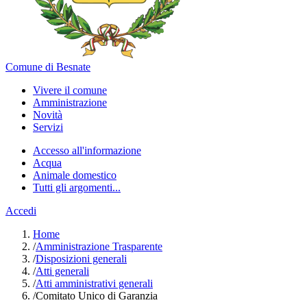
Comune di Besnate
Vivere il comune
Amministrazione
Novità
Servizi
Accesso all'informazione
Acqua
Animale domestico
Tutti gli argomenti...
Accedi
Home
/
Amministrazione Trasparente
/
Disposizioni generali
/
Atti generali
/
Atti amministrativi generali
/
Comitato Unico di Garanzia