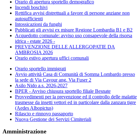
Orario di apertura sportello demografico
Incendi boschivi
Rettifica avvisi distrettuali a favore di persone anziane non
autosufficienti
Intossicazioni da funghi
Pubblicati gli avvisi ex misure Regione Lombardia B1 e B2
Acquedotto comunale: avviso uso consapevole della risorsa
idrica - estate 2026 -
PREVENZIONE DELLE ALLERGOPATIE DA
AMBROSIA 2026
Orario estivo apertura uffici comunali
Orario sportello immigrati
Avvio attività Casa di Comunità di Somma Lombardo presso
la sede di Via Cavour ang. Via Fuser 2
Asilo Nido a.s. 2026-2027
BPER - Avviso chiusura sportello filiale Besnate
Provvedimenti per la prevenzione ed il controllo delle malattie
trasmesse da insetti vettori ed in particolare dalla zanzara tigre
(Aedes Albopictus)
Rilascio e rinnovo passaporto
Nuova Gestione dei Servizi Cimiteriali
Amministrazione