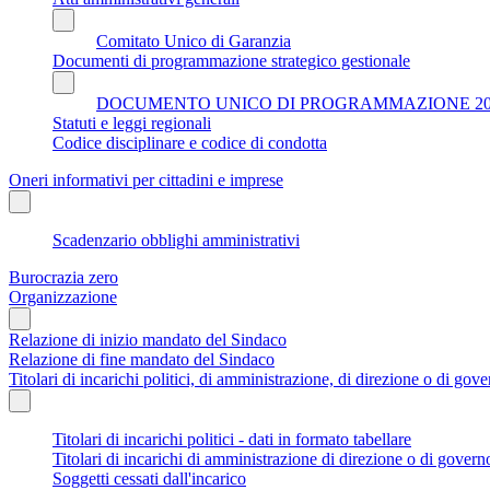
Comitato Unico di Garanzia
Documenti di programmazione strategico gestionale
DOCUMENTO UNICO DI PROGRAMMAZIONE 202
Statuti e leggi regionali
Codice disciplinare e codice di condotta
Oneri informativi per cittadini e imprese
Scadenzario obblighi amministrativi
Burocrazia zero
Organizzazione
Relazione di inizio mandato del Sindaco
Relazione di fine mandato del Sindaco
Titolari di incarichi politici, di amministrazione, di direzione o di gov
Titolari di incarichi politici - dati in formato tabellare
Titolari di incarichi di amministrazione di direzione o di govern
Soggetti cessati dall'incarico