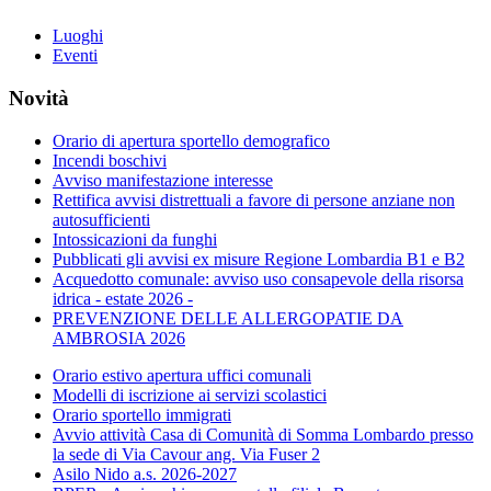
Luoghi
Eventi
Novità
Orario di apertura sportello demografico
Incendi boschivi
Avviso manifestazione interesse
Rettifica avvisi distrettuali a favore di persone anziane non
autosufficienti
Intossicazioni da funghi
Pubblicati gli avvisi ex misure Regione Lombardia B1 e B2
Acquedotto comunale: avviso uso consapevole della risorsa
idrica - estate 2026 -
PREVENZIONE DELLE ALLERGOPATIE DA
AMBROSIA 2026
Orario estivo apertura uffici comunali
Modelli di iscrizione ai servizi scolastici
Orario sportello immigrati
Avvio attività Casa di Comunità di Somma Lombardo presso
la sede di Via Cavour ang. Via Fuser 2
Asilo Nido a.s. 2026-2027