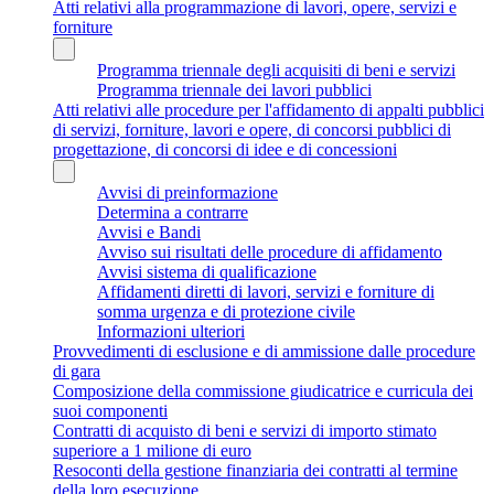
Atti relativi alla programmazione di lavori, opere, servizi e
forniture
Programma triennale degli acquisiti di beni e servizi
Programma triennale dei lavori pubblici
Atti relativi alle procedure per l'affidamento di appalti pubblici
di servizi, forniture, lavori e opere, di concorsi pubblici di
progettazione, di concorsi di idee e di concessioni
Avvisi di preinformazione
Determina a contrarre
Avvisi e Bandi
Avviso sui risultati delle procedure di affidamento
Avvisi sistema di qualificazione
Affidamenti diretti di lavori, servizi e forniture di
somma urgenza e di protezione civile
Informazioni ulteriori
Provvedimenti di esclusione e di ammissione dalle procedure
di gara
Composizione della commissione giudicatrice e curricula dei
suoi componenti
Contratti di acquisto di beni e servizi di importo stimato
superiore a 1 milione di euro
Resoconti della gestione finanziaria dei contratti al termine
della loro esecuzione