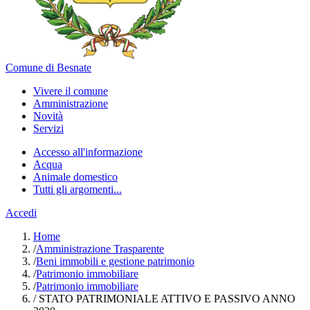
Comune di Besnate
Vivere il comune
Amministrazione
Novità
Servizi
Accesso all'informazione
Acqua
Animale domestico
Tutti gli argomenti...
Accedi
Home
/
Amministrazione Trasparente
/
Beni immobili e gestione patrimonio
/
Patrimonio immobiliare
/
Patrimonio immobiliare
/
STATO PATRIMONIALE ATTIVO E PASSIVO ANNO