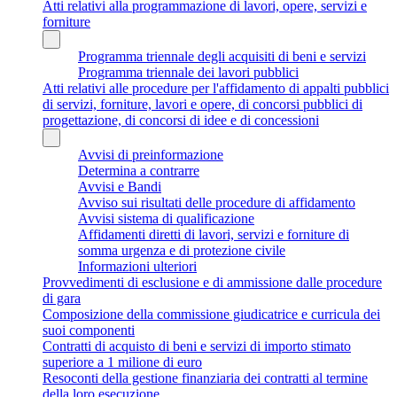
Atti relativi alla programmazione di lavori, opere, servizi e
forniture
Programma triennale degli acquisiti di beni e servizi
Programma triennale dei lavori pubblici
Atti relativi alle procedure per l'affidamento di appalti pubblici
di servizi, forniture, lavori e opere, di concorsi pubblici di
progettazione, di concorsi di idee e di concessioni
Avvisi di preinformazione
Determina a contrarre
Avvisi e Bandi
Avviso sui risultati delle procedure di affidamento
Avvisi sistema di qualificazione
Affidamenti diretti di lavori, servizi e forniture di
somma urgenza e di protezione civile
Informazioni ulteriori
Provvedimenti di esclusione e di ammissione dalle procedure
di gara
Composizione della commissione giudicatrice e curricula dei
suoi componenti
Contratti di acquisto di beni e servizi di importo stimato
superiore a 1 milione di euro
Resoconti della gestione finanziaria dei contratti al termine
della loro esecuzione