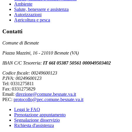
Ambiente
Salute, benessere e assistenza
Autorizzazioni
Agricoltura e pesca
Contatti
Comune di Besnate
Piazza Mazzini, 16 - 21010 Besnate (VA)
IBAN C/C Tesoreria:
IT 66I 05387 50561 000049503402
Codice fiscale: 00249600123
P.IVA: 00249600123
Tel: 0331275811
Fax: 0331275829
Email:
direzione@comune.besnate.va.it
PEC:
protocollo@pec.comune.besnate.va.it
Leggi le FAQ
Prenotazione appuntamento
Segnalazione disservizio
Richiesta d'assistenza