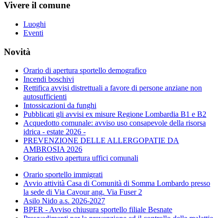
Vivere il comune
Luoghi
Eventi
Novità
Orario di apertura sportello demografico
Incendi boschivi
Rettifica avvisi distrettuali a favore di persone anziane non
autosufficienti
Intossicazioni da funghi
Pubblicati gli avvisi ex misure Regione Lombardia B1 e B2
Acquedotto comunale: avviso uso consapevole della risorsa
idrica - estate 2026 -
PREVENZIONE DELLE ALLERGOPATIE DA
AMBROSIA 2026
Orario estivo apertura uffici comunali
Orario sportello immigrati
Avvio attività Casa di Comunità di Somma Lombardo presso
la sede di Via Cavour ang. Via Fuser 2
Asilo Nido a.s. 2026-2027
BPER - Avviso chiusura sportello filiale Besnate