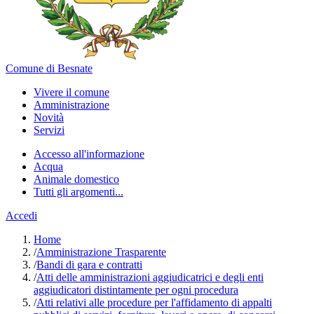
Comune di Besnate
Vivere il comune
Amministrazione
Novità
Servizi
Accesso all'informazione
Acqua
Animale domestico
Tutti gli argomenti...
Accedi
Home
/
Amministrazione Trasparente
/
Bandi di gara e contratti
/
Atti delle amministrazioni aggiudicatrici e degli enti
aggiudicatori distintamente per ogni procedura
/
Atti relativi alle procedure per l'affidamento di appalti