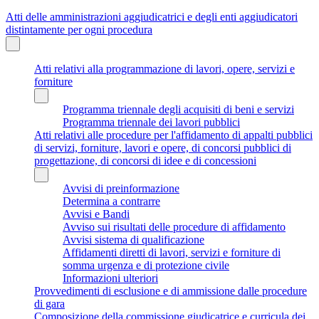
Atti delle amministrazioni aggiudicatrici e degli enti aggiudicatori
distintamente per ogni procedura
Atti relativi alla programmazione di lavori, opere, servizi e
forniture
Programma triennale degli acquisiti di beni e servizi
Programma triennale dei lavori pubblici
Atti relativi alle procedure per l'affidamento di appalti pubblici
di servizi, forniture, lavori e opere, di concorsi pubblici di
progettazione, di concorsi di idee e di concessioni
Avvisi di preinformazione
Determina a contrarre
Avvisi e Bandi
Avviso sui risultati delle procedure di affidamento
Avvisi sistema di qualificazione
Affidamenti diretti di lavori, servizi e forniture di
somma urgenza e di protezione civile
Informazioni ulteriori
Provvedimenti di esclusione e di ammissione dalle procedure
di gara
Composizione della commissione giudicatrice e curricula dei