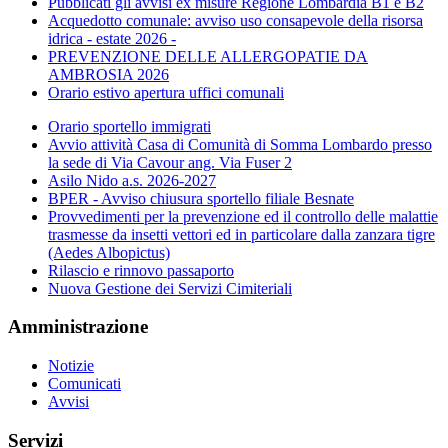
Pubblicati gli avvisi ex misure Regione Lombardia B1 e B2
Acquedotto comunale: avviso uso consapevole della risorsa
idrica - estate 2026 -
PREVENZIONE DELLE ALLERGOPATIE DA
AMBROSIA 2026
Orario estivo apertura uffici comunali
Orario sportello immigrati
Avvio attività Casa di Comunità di Somma Lombardo presso
la sede di Via Cavour ang. Via Fuser 2
Asilo Nido a.s. 2026-2027
BPER - Avviso chiusura sportello filiale Besnate
Provvedimenti per la prevenzione ed il controllo delle malattie
trasmesse da insetti vettori ed in particolare dalla zanzara tigre
(Aedes Albopictus)
Rilascio e rinnovo passaporto
Nuova Gestione dei Servizi Cimiteriali
Amministrazione
Notizie
Comunicati
Avvisi
Servizi