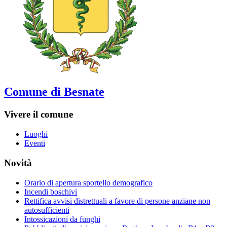
Comune di Besnate
Vivere il comune
Luoghi
Eventi
Novità
Orario di apertura sportello demografico
Incendi boschivi
Rettifica avvisi distrettuali a favore di persone anziane non
autosufficienti
Intossicazioni da funghi