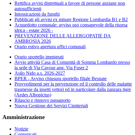
Rettifica avvisi distrettuali a favore di persone anziane non
autosufficienti
Intossicazioni da funghi
Pubblicati gli avvisi ex misure Regione Lombardia B1 e B2
Acquedotto comunale: avviso uso consapevole della risorsa
idrica - estate 2026 -
PREVENZIONE DELLE ALLERGOPATIE DA
AMBROSIA 2026
Orario estivo apertura uffici comunali
Orario sportello immigrati
Avvio attività Casa di Comunità di Somma Lombardo presso
la sede di Via Cavour ang. Via Fuser 2
Asilo Nido a.s. 2026-2027
BPER - Avviso chiusura sportello filiale Besnate
Provvedimenti per la prevenzione ed il controllo delle malattie
trasmesse da insetti vettori ed in particolare dalla zanzara tigre
(Aedes Albopictus)
Rilascio e rinnovo passaporto
Nuova Gestione dei Servizi Cimiteriali
Amministrazione
Notizie
Comunicati