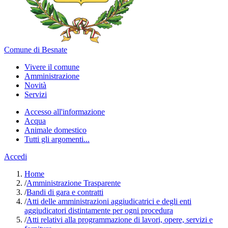
Comune di Besnate
Vivere il comune
Amministrazione
Novità
Servizi
Accesso all'informazione
Acqua
Animale domestico
Tutti gli argomenti...
Accedi
Home
/
Amministrazione Trasparente
/
Bandi di gara e contratti
/
Atti delle amministrazioni aggiudicatrici e degli enti
aggiudicatori distintamente per ogni procedura
/
Atti relativi alla programmazione di lavori, opere, servizi e