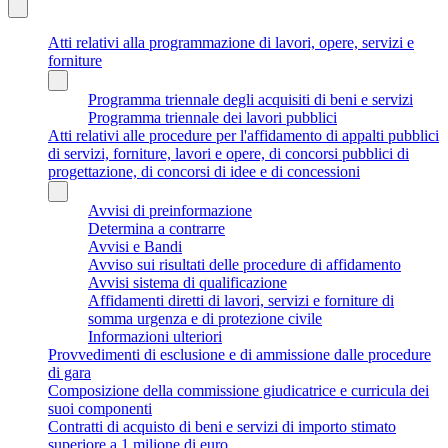
Atti relativi alla programmazione di lavori, opere, servizi e
forniture
Programma triennale degli acquisiti di beni e servizi
Programma triennale dei lavori pubblici
Atti relativi alle procedure per l'affidamento di appalti pubblici
di servizi, forniture, lavori e opere, di concorsi pubblici di
progettazione, di concorsi di idee e di concessioni
Avvisi di preinformazione
Determina a contrarre
Avvisi e Bandi
Avviso sui risultati delle procedure di affidamento
Avvisi sistema di qualificazione
Affidamenti diretti di lavori, servizi e forniture di
somma urgenza e di protezione civile
Informazioni ulteriori
Provvedimenti di esclusione e di ammissione dalle procedure
di gara
Composizione della commissione giudicatrice e curricula dei
suoi componenti
Contratti di acquisto di beni e servizi di importo stimato
superiore a 1 milione di euro