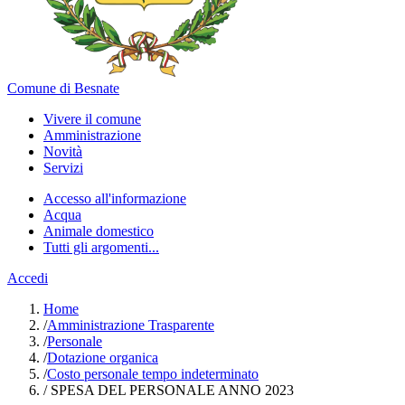
Comune di Besnate
Vivere il comune
Amministrazione
Novità
Servizi
Accesso all'informazione
Acqua
Animale domestico
Tutti gli argomenti...
Accedi
Home
/
Amministrazione Trasparente
/
Personale
/
Dotazione organica
/
Costo personale tempo indeterminato
/
SPESA DEL PERSONALE ANNO 2023