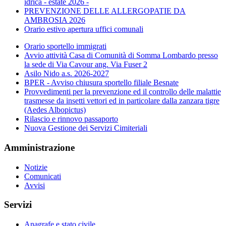
idrica - estate 2026 -
PREVENZIONE DELLE ALLERGOPATIE DA
AMBROSIA 2026
Orario estivo apertura uffici comunali
Orario sportello immigrati
Avvio attività Casa di Comunità di Somma Lombardo presso
la sede di Via Cavour ang. Via Fuser 2
Asilo Nido a.s. 2026-2027
BPER - Avviso chiusura sportello filiale Besnate
Provvedimenti per la prevenzione ed il controllo delle malattie
trasmesse da insetti vettori ed in particolare dalla zanzara tigre
(Aedes Albopictus)
Rilascio e rinnovo passaporto
Nuova Gestione dei Servizi Cimiteriali
Amministrazione
Notizie
Comunicati
Avvisi
Servizi
Anagrafe e stato civile