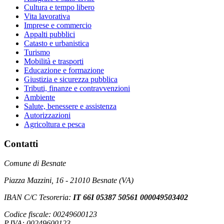
Cultura e tempo libero
Vita lavorativa
Imprese e commercio
Appalti pubblici
Catasto e urbanistica
Turismo
Mobilità e trasporti
Educazione e formazione
Giustizia e sicurezza pubblica
Tributi, finanze e contravvenzioni
Ambiente
Salute, benessere e assistenza
Autorizzazioni
Agricoltura e pesca
Contatti
Comune di Besnate
Piazza Mazzini, 16 - 21010 Besnate (VA)
IBAN C/C Tesoreria:
IT 66I 05387 50561 000049503402
Codice fiscale: 00249600123
P.IVA: 00249600123