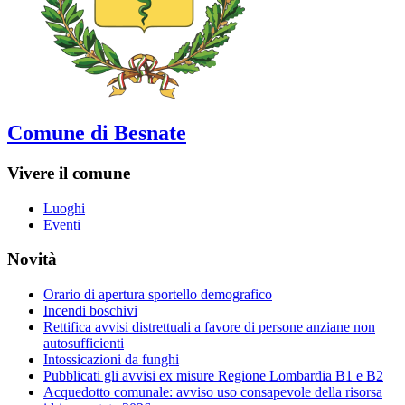
Comune di Besnate
Vivere il comune
Luoghi
Eventi
Novità
Orario di apertura sportello demografico
Incendi boschivi
Rettifica avvisi distrettuali a favore di persone anziane non
autosufficienti
Intossicazioni da funghi
Pubblicati gli avvisi ex misure Regione Lombardia B1 e B2
Acquedotto comunale: avviso uso consapevole della risorsa