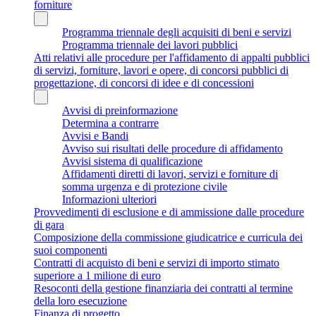
forniture
Programma triennale degli acquisiti di beni e servizi
Programma triennale dei lavori pubblici
Atti relativi alle procedure per l'affidamento di appalti pubblici
di servizi, forniture, lavori e opere, di concorsi pubblici di
progettazione, di concorsi di idee e di concessioni
Avvisi di preinformazione
Determina a contrarre
Avvisi e Bandi
Avviso sui risultati delle procedure di affidamento
Avvisi sistema di qualificazione
Affidamenti diretti di lavori, servizi e forniture di
somma urgenza e di protezione civile
Informazioni ulteriori
Provvedimenti di esclusione e di ammissione dalle procedure
di gara
Composizione della commissione giudicatrice e curricula dei
suoi componenti
Contratti di acquisto di beni e servizi di importo stimato
superiore a 1 milione di euro
Resoconti della gestione finanziaria dei contratti al termine
della loro esecuzione
Finanza di progetto