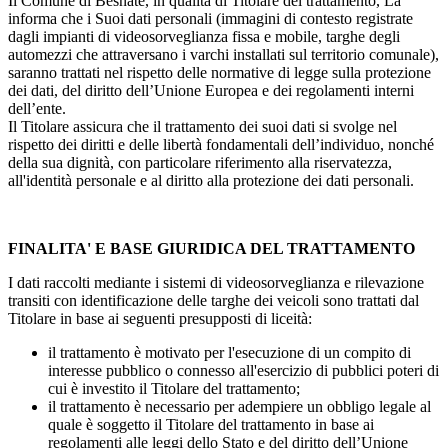
Il Comune di Besnate, in qualità di Titolare del trattamento, La
informa che i Suoi dati personali (immagini di contesto registrate
dagli impianti di videosorveglianza fissa e mobile, targhe degli
automezzi che attraversano i varchi installati sul territorio comunale),
saranno trattati nel rispetto delle normative di legge sulla protezione
dei dati, del diritto dell’Unione Europea e dei regolamenti interni
dell’ente.
Il Titolare assicura che il trattamento dei suoi dati si svolge nel
rispetto dei diritti e delle libertà fondamentali dell’individuo, nonché
della sua dignità, con particolare riferimento alla riservatezza,
all'identità personale e al diritto alla protezione dei dati personali.
FINALITA' E BASE GIURIDICA DEL TRATTAMENTO
I dati raccolti mediante i sistemi di videosorveglianza e rilevazione
transiti con identificazione delle targhe dei veicoli sono trattati dal
Titolare in base ai seguenti presupposti di liceità:
il trattamento è motivato per l'esecuzione di un compito di
interesse pubblico o connesso all'esercizio di pubblici poteri di
cui è investito il Titolare del trattamento;
il trattamento è necessario per adempiere un obbligo legale al
quale è soggetto il Titolare del trattamento in base ai
regolamenti alle leggi dello Stato e del diritto dell’Unione