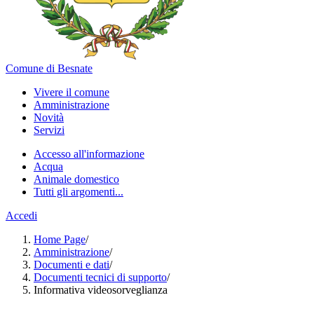
Comune di Besnate
Vivere il comune
Amministrazione
Novità
Servizi
Accesso all'informazione
Acqua
Animale domestico
Tutti gli argomenti...
Accedi
Home Page
/
Amministrazione
/
Documenti e dati
/
Documenti tecnici di supporto
/
Informativa videosorveglianza