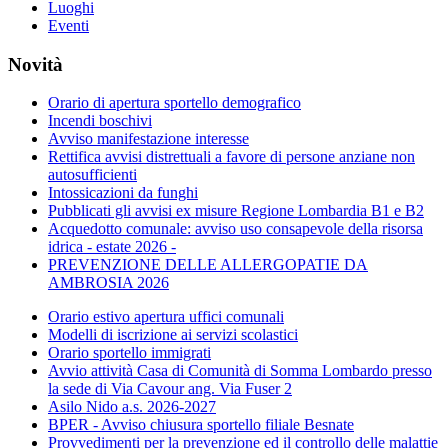
Luoghi
Eventi
Novità
Orario di apertura sportello demografico
Incendi boschivi
Avviso manifestazione interesse
Rettifica avvisi distrettuali a favore di persone anziane non
autosufficienti
Intossicazioni da funghi
Pubblicati gli avvisi ex misure Regione Lombardia B1 e B2
Acquedotto comunale: avviso uso consapevole della risorsa
idrica - estate 2026 -
PREVENZIONE DELLE ALLERGOPATIE DA
AMBROSIA 2026
Orario estivo apertura uffici comunali
Modelli di iscrizione ai servizi scolastici
Orario sportello immigrati
Avvio attività Casa di Comunità di Somma Lombardo presso
la sede di Via Cavour ang. Via Fuser 2
Asilo Nido a.s. 2026-2027
BPER - Avviso chiusura sportello filiale Besnate
Provvedimenti per la prevenzione ed il controllo delle malattie