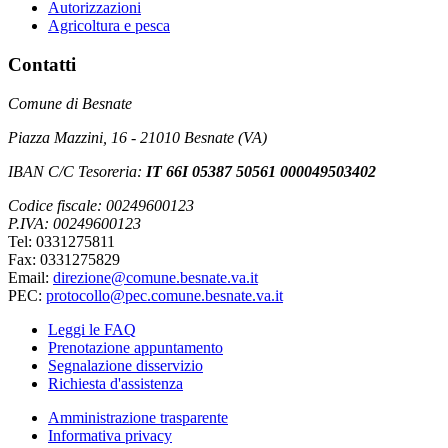
Autorizzazioni
Agricoltura e pesca
Contatti
Comune di Besnate
Piazza Mazzini, 16 - 21010 Besnate (VA)
IBAN C/C Tesoreria:
IT 66I 05387 50561 000049503402
Codice fiscale: 00249600123
P.IVA: 00249600123
Tel: 0331275811
Fax: 0331275829
Email:
direzione@comune.besnate.va.it
PEC:
protocollo@pec.comune.besnate.va.it
Leggi le FAQ
Prenotazione appuntamento
Segnalazione disservizio
Richiesta d'assistenza
Amministrazione trasparente
Informativa privacy